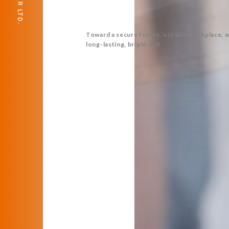
Toward a secure future, a stable workplace, a
long-lasting, bright self