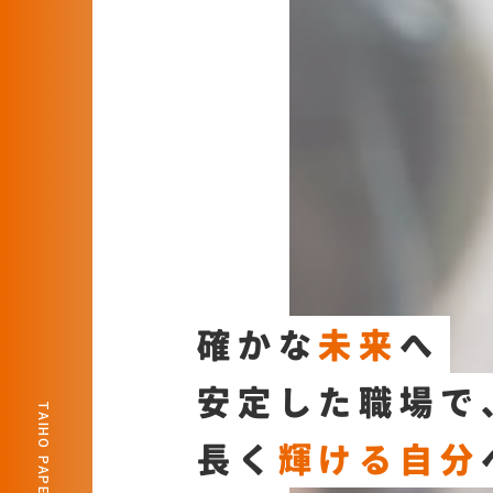
確
か
な
未
来
へ
安
定
し
た
職
場
で
TAIHO PAPER LTD.
長
く
輝
け
る
自
分