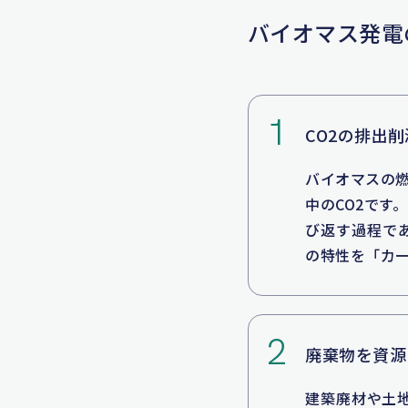
バイオマス発電
1
CO2の排出
バイオマスの燃
中のCO2です
び返す過程で
の特性を「カ
2
廃棄物を資源
建築廃材や土