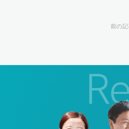
前の記
Re