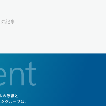
次の記事
ent
ルの原紙と
我々グループは、