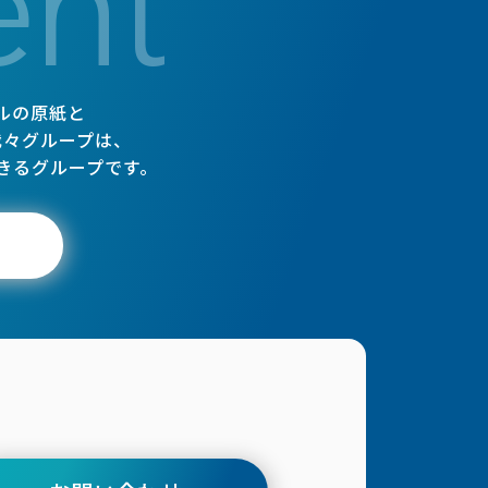
ent
ルの原紙と
我々グループは、
きるグループです。